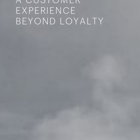
A
C
U
S
T
O
M
E
R
E
X
P
E
R
I
E
N
C
E
B
E
Y
O
N
D
L
O
Y
A
L
T
Y